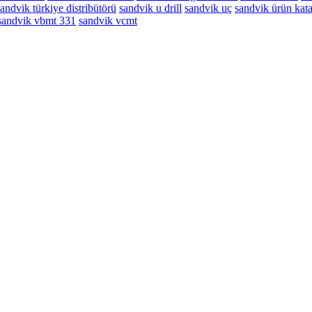
sandvik türkiye distribütörü
sandvik u drill
sandvik uç
sandvik ürün kat
sandvik vbmt 331
sandvik vcmt