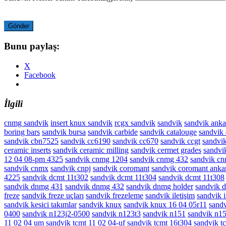
Gönder
Bunu paylaş:
X
Facebook
İlgili
cnmg sandvik
insert knux sandvik
rcgx sandvik
sandvik
sandvik anka
boring bars
sandvik bursa
sandvik carbide
sandvik catalouge
sandvik
sandvik cbn7525
sandvik cc6190
sandvik cc670
sandvik ccgt
sandvi
ceramic inserts
sandvik ceramic milling
sandvik cermet grades
sandvi
12 04 08-pm 4325
sandvik cnmg 1204
sandvik cnmg 432
sandvik c
sandvik cnmx
sandvik cnpj
sandvik coromant
sandvik coromant anka
4225
sandvik dcmt 11t302
sandvik dcmt 11t304
sandvik dcmt 11t308
sandvik dnmg 431
sandvik dnmg 432
sandvik dnmg holder
sandvik dr
freze
sandvik freze uçları
sandvik frezeleme
sandvik iletişim
sandvik i
sandvik kesici takımlar
sandvik knux
sandvik knux 16 04 05r11
sandv
0400
sandvik n123j2-0500
sandvik n123t3
sandvik n151
sandvik n1
11 02 04 um
sandvik tcmt 11 02 04-uf
sandvik tcmt 16t304
sandvik t