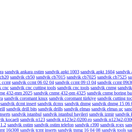
ra
sandvik ankara ostim
sandvik apkt 1003
sandvik apkt 1604
sandvik
 cb20
sandvik cb50
sandvik cb7015
sandvik cb7025
sandvik cb7525
sa
k ccmt
sandvik ccmt 06 02 04
sandvik ccmt 09 t3 04
sandvik ccmt 09t3
k cnc
sandvik cnc cutting tools
sandvik cnc tools
sandvik cnmg
sandvi
nmg 432-mm 2025
sandvik cnmg 432-pm 4325
sandvik cnmg boring ba
ra
sandvik coromant knux
sandvik coromant türkiye
sandvik cutting too
sandvik dcmt insert
sandvik dcmx
sandvik dnmg
sandvik dnmg 15 06 
ill
sandvik drill bits
sandvik drills
sandvik elmas
sandvik elmas uç
sand
nserts
sandvik istanbul
sandvik istanbul bayileri
sandvik izmir
sandvik 
ik kocaeli
sandvik n123
sandvik n123e2-0200-ro
sandvik n123g2-030
51.2
sandvik ostim
sandvik ostim telefon
sandvik r390
sandvik rcgx
san
cmt 16t308
sandvik tcmt inserts
sandvik tnmg 16 04 08
sandvik tools
sa