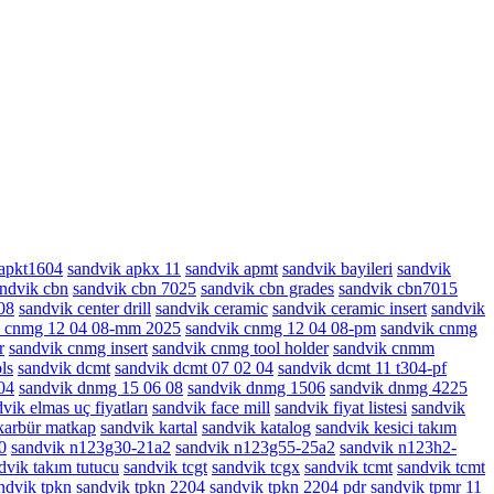
 apkt1604
sandvik apkx 11
sandvik apmt
sandvik bayileri
sandvik
ndvik cbn
sandvik cbn 7025
sandvik cbn grades
sandvik cbn7015
08
sandvik center drill
sandvik ceramic
sandvik ceramic insert
sandvik
k cnmg 12 04 08-mm 2025
sandvik cnmg 12 04 08-pm
sandvik cnmg
r
sandvik cnmg insert
sandvik cnmg tool holder
sandvik cnmm
ls
sandvik dcmt
sandvik dcmt 07 02 04
sandvik dcmt 11 t304-pf
04
sandvik dnmg 15 06 08
sandvik dnmg 1506
sandvik dnmg 4225
vik elmas uç fiyatları
sandvik face mill
sandvik fiyat listesi
sandvik
karbür matkap
sandvik kartal
sandvik katalog
sandvik kesici takım
0
sandvik n123g30-21a2
sandvik n123g55-25a2
sandvik n123h2-
dvik takım tutucu
sandvik tcgt
sandvik tcgx
sandvik tcmt
sandvik tcmt
ndvik tpkn
sandvik tpkn 2204
sandvik tpkn 2204 pdr
sandvik tpmr 11