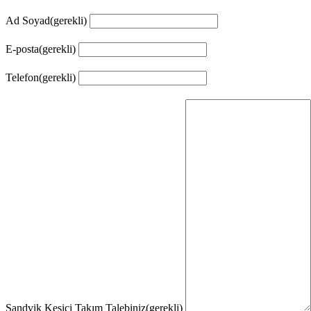
Ad Soyad
(gerekli)
E-posta
(gerekli)
Telefon
(gerekli)
Sandvik Kesici Takım Talebiniz
(gerekli)