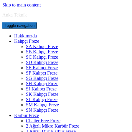
Skip to main content
Anka Teknik
Toggle navigation
Hakkımızda
Kalıpçı Freze
SA Kalıpçı Freze
SB Kalıpçı Freze
SC Kalıpçı Freze
SD Kalıpçı Freze
SE Kalıpçı Freze
SF Kalıpçı Freze
SG Kalıpçı Freze
SH Kalıpçı Freze
SJ Kalıpçı Freze
SK Kalıpçı Freze
SL Kalıpçı Freze
SM Kalıpçı Freze
SN Kalıpçı Freze
Karbür Freze
Chatter Free Freze
2 Ağızlı Mikro Karbür Freze
2 Ağızlı Düz Karbür Freze