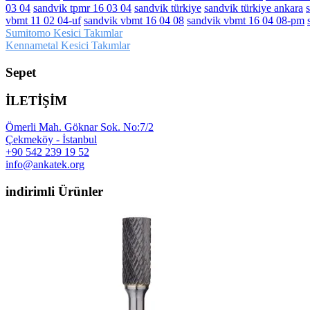
03 04
sandvik tpmr 16 03 04
sandvik türkiye
sandvik türkiye ankara
vbmt 11 02 04-uf
sandvik vbmt 16 04 08
sandvik vbmt 16 04 08-pm
Yazı
Sumitomo Kesici Takımlar
Kennametal Kesici Takımlar
gezinmesi
Sepet
İLETİŞİM
Ömerli Mah. Göknar Sok. No:7/2
Çekmeköy - İstanbul
+90 542 239 19 52
info@ankatek.org
indirimli Ürünler