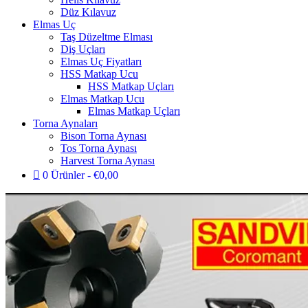
Düz Kılavuz
Elmas Uç
Taş Düzeltme Elması
Diş Uçları
Elmas Uç Fiyatları
HSS Matkap Ucu
HSS Matkap Uçları
Elmas Matkap Ucu
Elmas Matkap Uçları
Torna Aynaları
Bison Torna Aynası
Tos Torna Aynası
Harvest Torna Aynası
0 Ürünler
€0,00