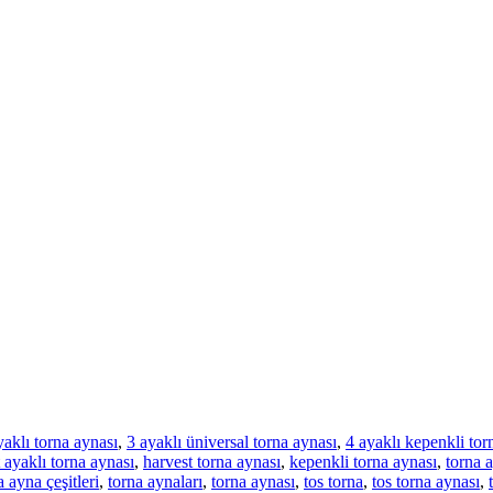
yaklı torna aynası
,
3 ayaklı üniversal torna aynası
,
4 ayaklı kepenkli tor
 ayaklı torna aynası
,
harvest torna aynası
,
kepenkli torna aynası
,
torna 
a ayna çeşitleri
,
torna aynaları
,
torna aynası
,
tos torna
,
tos torna aynası
,