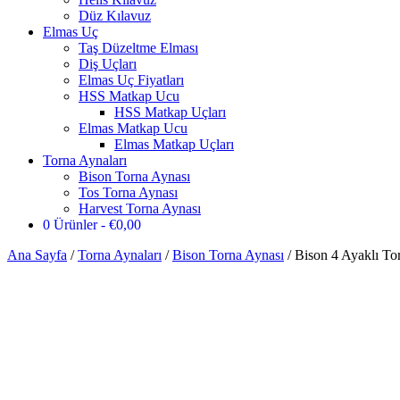
Düz Kılavuz
Elmas Uç
Taş Düzeltme Elması
Diş Uçları
Elmas Uç Fiyatları
HSS Matkap Ucu
HSS Matkap Uçları
Elmas Matkap Ucu
Elmas Matkap Uçları
Torna Aynaları
Bison Torna Aynası
Tos Torna Aynası
Harvest Torna Aynası
0 Ürünler
€0,00
Ana Sayfa
/
Torna Aynaları
/
Bison Torna Aynası
/ Bison 4 Ayaklı To