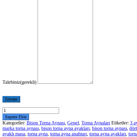
Talebiniz
(gerekli)
Gönder
Bison
4
Sepete Ekle
Ayaklı
Kategoriler:
Bison Torna Aynası
,
Genel
,
Torna Aynaları
Etiketler:
3 a
Torna
marka torna aynası
,
bison torna ayna ayakları
,
bison torna aynası
,
dört
Aynası
ayaklı masa
,
torna ayna
,
torna ayna anahtarı
,
torna ayna ayakları
,
torn