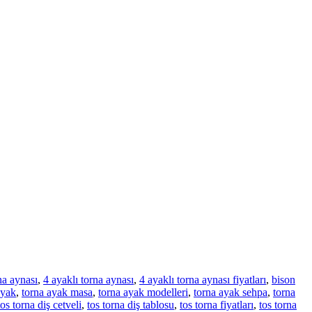
na aynası
,
4 ayaklı torna aynası
,
4 ayaklı torna aynası fiyatları
,
bison
ayak
,
torna ayak masa
,
torna ayak modelleri
,
torna ayak sehpa
,
torna
tos torna diş cetveli
,
tos torna diş tablosu
,
tos torna fiyatları
,
tos torna