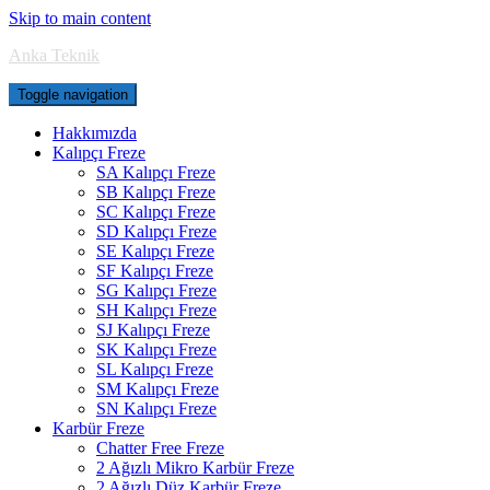
Skip to main content
Anka Teknik
Toggle navigation
Hakkımızda
Kalıpçı Freze
SA Kalıpçı Freze
SB Kalıpçı Freze
SC Kalıpçı Freze
SD Kalıpçı Freze
SE Kalıpçı Freze
SF Kalıpçı Freze
SG Kalıpçı Freze
SH Kalıpçı Freze
SJ Kalıpçı Freze
SK Kalıpçı Freze
SL Kalıpçı Freze
SM Kalıpçı Freze
SN Kalıpçı Freze
Karbür Freze
Chatter Free Freze
2 Ağızlı Mikro Karbür Freze
2 Ağızlı Düz Karbür Freze