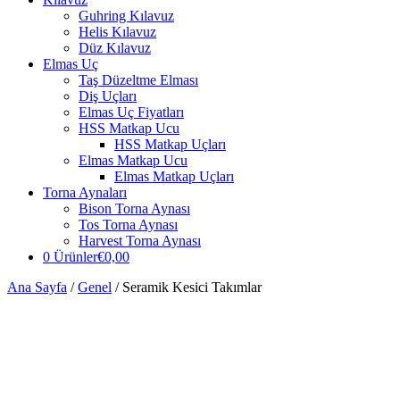
Guhring Kılavuz
Helis Kılavuz
Düz Kılavuz
Elmas Uç
Taş Düzeltme Elması
Diş Uçları
Elmas Uç Fiyatları
HSS Matkap Ucu
HSS Matkap Uçları
Elmas Matkap Ucu
Elmas Matkap Uçları
Torna Aynaları
Bison Torna Aynası
Tos Torna Aynası
Harvest Torna Aynası
0 Ürünler
€0,00
Ana Sayfa
/
Genel
/ Seramik Kesici Takımlar