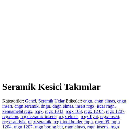
Seramik Kesici Takımlar
Kategoriler:
Genel
,
Seramik Uçlar
Etiketler:
cngn
,
cngn elmas
,
cngn
insert
,
cngn seramik
,
dngn
,
dngn elmas
,
insert rcgx
,
iscar rngn
,
kennametal rcgx
,
rcgx
,
rcgx 10 t3
,
rcgx 103
,
rcgx 12 04
,
rcgx 1207
,
rcgx cbn
,
rcgx ceramic inserts
,
rcgx elmas
,
rcgx fiyat
,
rcgx insert
,
rcgx sandvik
,
rcgx seramik
,
rcgx tool holder
,
rngn
,
rngn 09
,
rngn
1204
,
rngn 1207
,
rngn boring bar
,
rngn elmas
,
rngn inserts
,
rngn