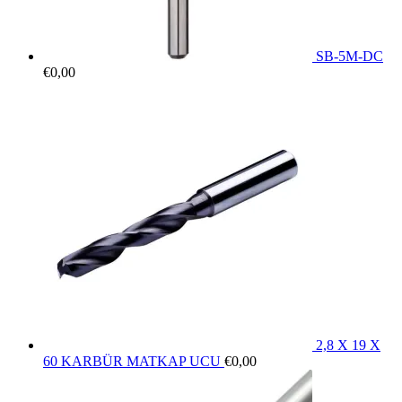
SB-5M-DC
€
0,00
2,8 X 19 X
60 KARBÜR MATKAP UCU
€
0,00