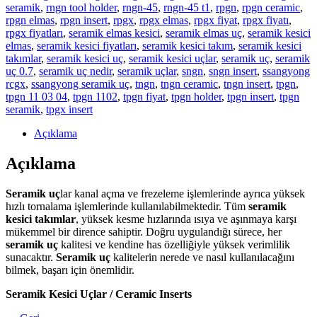
seramik
,
rngn tool holder
,
rngn-45
,
rngn-45 t1
,
rpgn
,
rpgn ceramic
,
rpgn elmas
,
rpgn insert
,
rpgx
,
rpgx elmas
,
rpgx fiyat
,
rpgx fiyatı
,
rpgx fiyatları
,
seramik elmas kesici
,
seramik elmas uç
,
seramik kesici
elmas
,
seramik kesici fiyatları
,
seramik kesici takım
,
seramik kesici
takımlar
,
seramik kesici uç
,
seramik kesici uçlar
,
seramik uç
,
seramik
uç 0.7
,
seramik uç nedir
,
seramik uçlar
,
sngn
,
sngn insert
,
ssangyong
rcgx
,
ssangyong seramik uç
,
tngn
,
tngn ceramic
,
tngn insert
,
tpgn
,
tpgn 11 03 04
,
tpgn 1102
,
tpgn fiyat
,
tpgn holder
,
tpgn insert
,
tpgn
seramik
,
tpgx insert
Açıklama
Açıklama
Seramik uç
lar kanal açma ve frezeleme işlemlerinde ayrıca yüksek
hızlı tornalama işlemlerinde kullanılabilmektedir. Tüm
seramik
kesici takımlar
, yüksek kesme hızlarında ısıya ve aşınmaya karşı
mükemmel bir dirence sahiptir. Doğru uygulandığı sürece, her
seramik uç
kalitesi ve kendine has özelliğiyle yüksek verimlilik
sunacaktır.
Seramik uç
kalitelerin nerede ve nasıl kullanılacağını
bilmek, başarı için önemlidir.
Seramik Kesici Uçlar / Ceramic Inserts