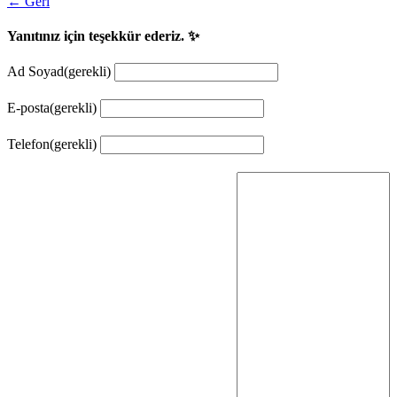
← Geri
Yanıtınız için teşekkür ederiz. ✨
Ad Soyad
(gerekli)
E-posta
(gerekli)
Telefon
(gerekli)