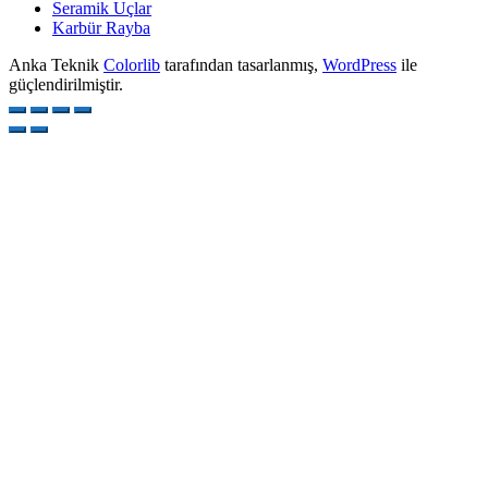
Seramik Uçlar
Karbür Rayba
Anka Teknik
Colorlib
tarafından tasarlanmış,
WordPress
ile
güçlendirilmiştir.