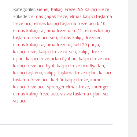
DC
Kategoriler:
Genel
,
Kalıpçı Freze
,
SA Kalıpçı Freze
adet
Etiketler:
elmas çapak freze
,
elmas kalipçi taşlama
freze ucu
,
elmas kalipçi taşlama freze ucu b 10
,
elmas kalipçi taşlama freze ucu f12
,
elmas kalipçi
taşlama freze ucu seti
,
elmas kalıpçı frezeler
,
elmas kalıpçı taşlama freze uç seti 20 parça
,
kalıpçı freze
,
kalıpçı freze uç seti
,
kalıpçı freze
uçları
,
kalıpçı freze uçları fiyatları
,
kalıpçı freze ucu
,
kalıpçı freze ucu fiyat
,
kalıpçı freze ucu fiyatları
,
kalıpçı taşlama
,
kalıpçı taşlama freze uçları
,
kalıpçı
taşlama freze ucu
,
karbür kalıpçı freze
,
karbür
kalıpçı freze ucu
,
sprenger elmas freze
,
sprenger
elmas kalıpçı freze ucu
,
vız vız taşlama uçları
,
vız
vız ucu