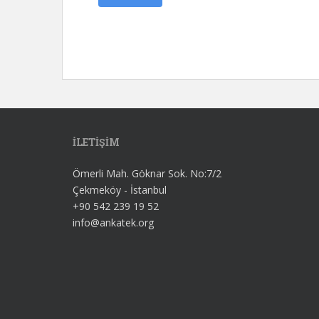
İLETİŞİM
Ömerli Mah. Göknar Sok. No:7/2
Çekmeköy - İstanbul
+90 542 239 19 52
info@ankatek.org