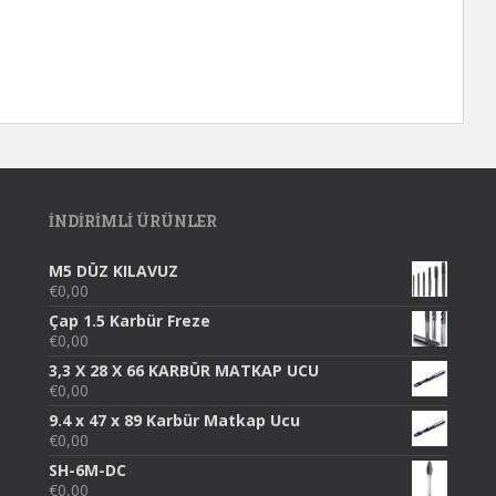
INDIRIMLI ÜRÜNLER
M5 DÜZ KILAVUZ
€
0,00
Çap 1.5 Karbür Freze
€
0,00
3,3 X 28 X 66 KARBÜR MATKAP UCU
€
0,00
9.4 x 47 x 89 Karbür Matkap Ucu
€
0,00
SH-6M-DC
€
0,00