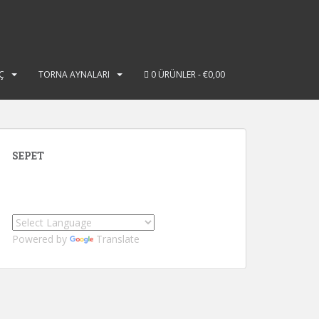
Ç
TORNA AYNALARI
0 ÜRÜNLER
€0,00
SEPET
Powered by
Translate