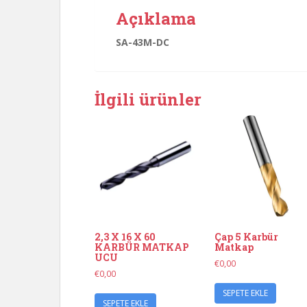
Açıklama
SA-43M-DC
İlgili ürünler
2,3 X 16 X 60
Çap 5 Karbür
KARBÜR MATKAP
Matkap
UCU
€
0,00
€
0,00
SEPETE EKLE
SEPETE EKLE