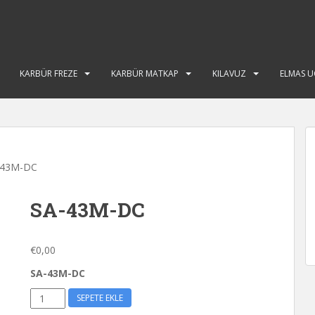
KARBÜR FREZE
KARBÜR MATKAP
KILAVUZ
ELMAS U
-43M-DC
SA-43M-DC
€
0,00
SA-43M-DC
SA-
SEPETE EKLE
43M-