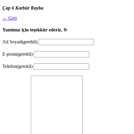
Çap 6 Karbür Rayba
← Geri
Yanıtınız için teşekkür ederiz. ✨
Ad Soyad
(gerekli)
E-posta
(gerekli)
Telefon
(gerekli)