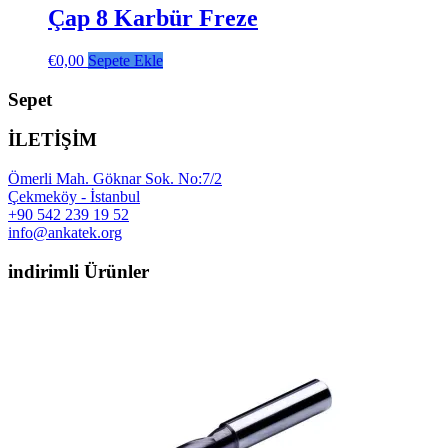
Çap 8 Karbür Freze
€
0,00
Sepete Ekle
Sepet
İLETİŞİM
Ömerli Mah. Göknar Sok. No:7/2
Çekmeköy - İstanbul
+90 542 239 19 52
info@ankatek.org
indirimli Ürünler