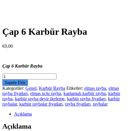
Çap 6 Karbür Rayba
€
0,00
Çap 6 Karbür Rayba
Çap
6
Sepete Ekle
Karbür
Kategoriler:
Genel
,
Karbür Rayba
Etiketler:
elmas rayba
,
elmas
Rayba
rayba fiyatları
,
elmas uçlu rayba
,
kaplamalı karbür rayba
,
karbür
adet
rayba
,
karbür rayba devir ilerleme
,
karbür rayba fiyatları
,
karbür
raybalar
,
karbür raybalar fiyatları
,
rayba fiyatları
,
raybalar
Açıklama
Açıklama