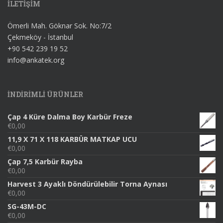
İLETİŞİM
Ömerli Mah. Göknar Sok. No:7/2
Çekmeköy - İstanbul
+90 542 239 19 52
info@ankatek.org
INDIRIMLI ÜRÜNLER
Çap 4 Küre Dalma Boy Karbür Freze
€
0,00
11,9 X 71 X 118 KARBÜR MATKAP UCU
€
0,00
Çap 7,5 Karbür Rayba
€
0,00
Harvest 3 Ayaklı Döndürülebilir Torna Aynası
€
0,00
SG-43M-DC
€
0,00