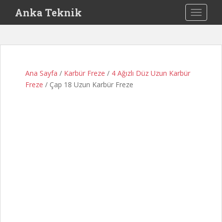
S
Anka Teknik
TOGGLE
k
i
p
t
o
Ana Sayfa
/
Karbür Freze
/
4 Ağızlı Düz Uzun Karbür
m
Freze
/ Çap 18 Uzun Karbür Freze
a
i
n
c
o
n
t
e
n
t