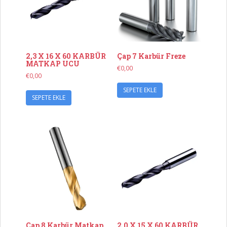
2,3 X 16 X 60 KARBÜR
Çap 7 Karbür Freze
MATKAP UCU
€
0,00
€
0,00
SEPETE EKLE
SEPETE EKLE
Çap 8 Karbür Matkap
2,0 X 15 X 60 KARBÜR