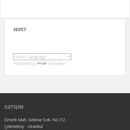
SEPET
Powered by
Translate
İLETİŞİM
Ömerli Mah. Göknar Sok. No:7/2
Çekmeköy - İstanbul