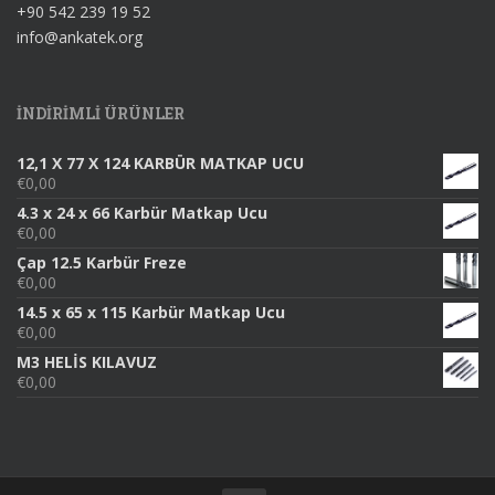
+90 542 239 19 52
info@ankatek.org
INDIRIMLI ÜRÜNLER
12,1 X 77 X 124 KARBÜR MATKAP UCU
€
0,00
4.3 x 24 x 66 Karbür Matkap Ucu
€
0,00
Çap 12.5 Karbür Freze
€
0,00
14.5 x 65 x 115 Karbür Matkap Ucu
€
0,00
M3 HELİS KILAVUZ
€
0,00