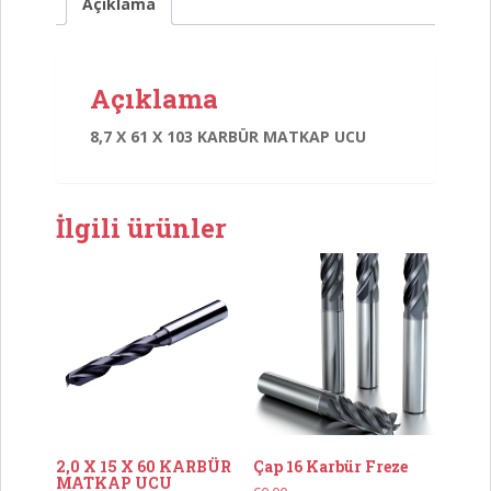
MATKAP
Açıklama
UCU
adet
Açıklama
8,7 X 61 X 103 KARBÜR MATKAP UCU
İlgili ürünler
2,0 X 15 X 60 KARBÜR
Çap 16 Karbür Freze
MATKAP UCU