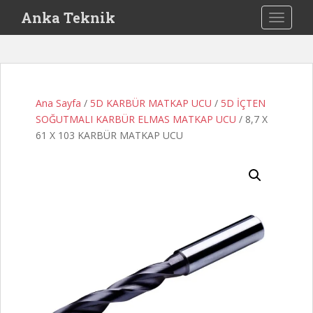
S
Anka Teknik
TOGGLE
k
i
p
t
o
Ana Sayfa
/
5D KARBÜR MATKAP UCU
/
5D İÇTEN
m
SOĞUTMALI KARBÜR ELMAS MATKAP UCU
/ 8,7 X
a
61 X 103 KARBÜR MATKAP UCU
i
n
c
o
n
t
e
n
t