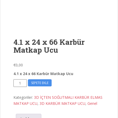
4.1 x 24 x 66 Karbür
Matkap Ucu
€
0,00
4.1 x 24 x 66 Karbür Matkap Ucu
4.1
SEPETE EKLE
x
24
Kategoriler:
3D İÇTEN SOĞUTMALI KARBÜR ELMAS
x
MATKAP UCU
,
3D KARBÜR MATKAP UCU
,
Genel
66
Karbür