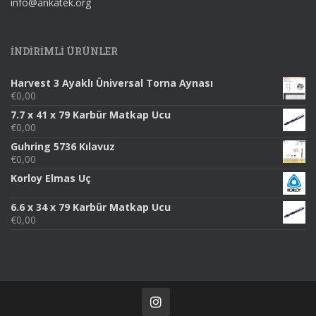
info@ankatek.org
INDIRIMLI ÜRÜNLER
Harvest 3 Ayaklı Üniversal Torna Aynası
€
0,00
7.7 x 41 x 79 Karbür Matkap Ucu
€
0,00
Guhring 5736 Kılavuz
€
0,00
Korloy Elmas Uç
6.6 x 34 x 79 Karbür Matkap Ucu
€
0,00