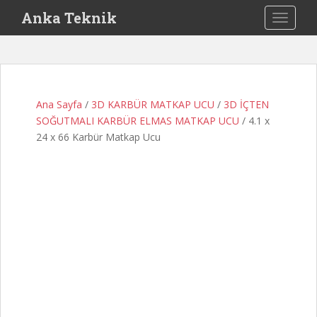
S
Anka Teknik
TOGGLE
k
i
p
t
o
Ana Sayfa
/
3D KARBÜR MATKAP UCU
/
3D İÇTEN
m
SOĞUTMALI KARBÜR ELMAS MATKAP UCU
/ 4.1 x
a
24 x 66 Karbür Matkap Ucu
i
n
c
o
n
t
e
n
t