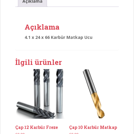
Matkap
Açıklama
Ucu
adet
Açıklama
4.1 x 24 x 66 Karbür Matkap Ucu
İlgili ürünler
Çap 12 Karbür Freze
Çap 10 Karbür Matkap