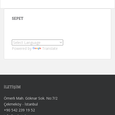
SEPET
Powered by
Translate
İLETİŞİM
Ömerli Mah. Göknar Sok. No:7/2
Çekmeköy - İstanbul
+90 542 239 19 52