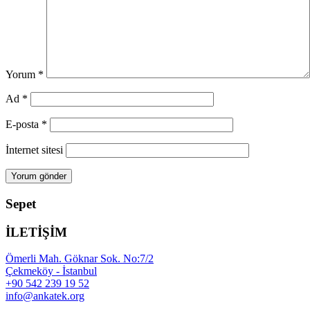
Yorum
*
Ad
*
E-posta
*
İnternet sitesi
Sepet
İLETİŞİM
Ömerli Mah. Göknar Sok. No:7/2
Çekmeköy - İstanbul
+90 542 239 19 52
info@ankatek.org