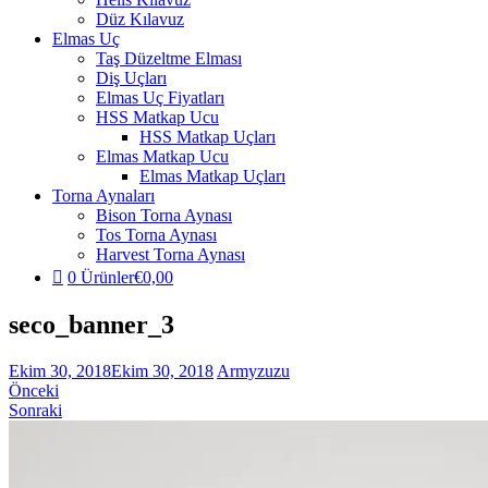
Düz Kılavuz
Elmas Uç
Taş Düzeltme Elması
Diş Uçları
Elmas Uç Fiyatları
HSS Matkap Ucu
HSS Matkap Uçları
Elmas Matkap Ucu
Elmas Matkap Uçları
Torna Aynaları
Bison Torna Aynası
Tos Torna Aynası
Harvest Torna Aynası
0 Ürünler
€0,00
seco_banner_3
Ekim 30, 2018
Ekim 30, 2018
Armyzuzu
Önceki
Sonraki