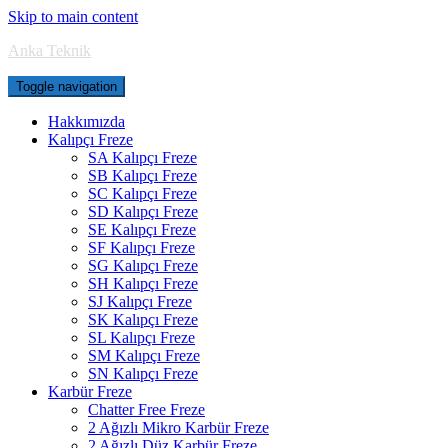
Skip to main content
Anka Teknik
Toggle navigation
Hakkımızda
Kalıpçı Freze
SA Kalıpçı Freze
SB Kalıpçı Freze
SC Kalıpçı Freze
SD Kalıpçı Freze
SE Kalıpçı Freze
SF Kalıpçı Freze
SG Kalıpçı Freze
SH Kalıpçı Freze
SJ Kalıpçı Freze
SK Kalıpçı Freze
SL Kalıpçı Freze
SM Kalıpçı Freze
SN Kalıpçı Freze
Karbür Freze
Chatter Free Freze
2 Ağızlı Mikro Karbür Freze
2 Ağızlı Düz Karbür Freze