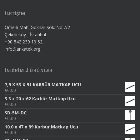
İLETİŞİM
Ömerli Mah. Göknar Sok. No:7/2
Çekmeköy - İstanbul
+90 542 239 19 52
info@ankatek.org
INDIRIMLI ÜRÜNLER
7,9 X 53 X 91 KARBÜR MATKAP UCU
€
0,00
3.3 x 20 x 62 Karbür Matkap Ucu
€
0,00
SD-5M-DC
€
0,00
10.0 x 47 x 89 Karbür Matkap Ucu
€
0,00