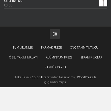
SE-41M-DC
€
0,00
TÜM ÜRÜNLER
PARMAK FREZE
CNC TAKIM TUTUCU
ÖZEL TAKIM İMALATI
ALÜMINYUM FREZE
SERAMIK UÇLAR
KARBÜR RAYBA
Anka Teknik
Colorlib
tarafından tasarlanmış,
WordPress
ile
güçlendirilmiştir.