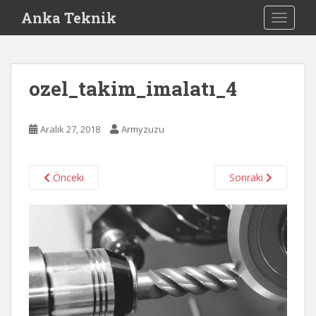
S
Anka Teknik
TOGGLE
k
i
p
t
ozel_takim_imalatı_4
o
m
a
Aralık 27, 2018
Armyzuzu
i
n
c
Önceki
Sonraki
o
n
t
e
n
t