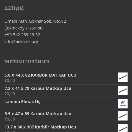
İLETİŞİM
Ömerli Mah. Göknar Sok. No:7/2
Çekmeköy - İstanbul
+90 542 239 19 52
info@ankatek.org
INDIRIMLI ÜRÜNLER
5,8 X 44 X 82 KARBÜR MATKAP UCU
€
0,00
7.2 x 41 x 79 Karbür Matkap Ucu
€
0,00
Lamina Elmas Uç
9.9 x 47 x 89 Karbür Matkap Ucu
€
0,00
13.7 x 60 x 107 Karbür Matkap Ucu