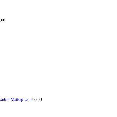
,00
 Karbür Matkap Ucu
€
0,00