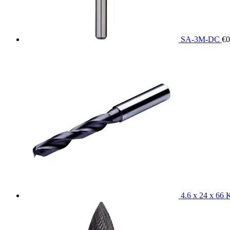
SA-3M-DC
€
0
4.6 x 24 x 66