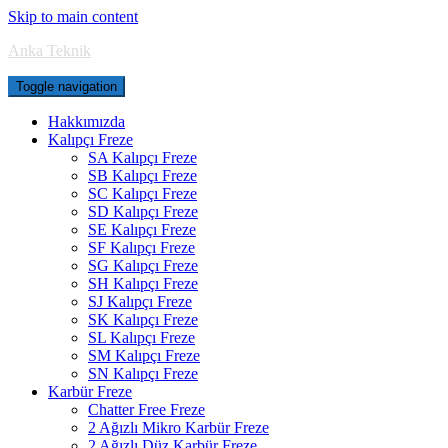
Skip to main content
Anka Teknik
Toggle navigation
Hakkımızda
Kalıpçı Freze
SA Kalıpçı Freze
SB Kalıpçı Freze
SC Kalıpçı Freze
SD Kalıpçı Freze
SE Kalıpçı Freze
SF Kalıpçı Freze
SG Kalıpçı Freze
SH Kalıpçı Freze
SJ Kalıpçı Freze
SK Kalıpçı Freze
SL Kalıpçı Freze
SM Kalıpçı Freze
SN Kalıpçı Freze
Karbür Freze
Chatter Free Freze
2 Ağızlı Mikro Karbür Freze
2 Ağızlı Düz Karbür Freze