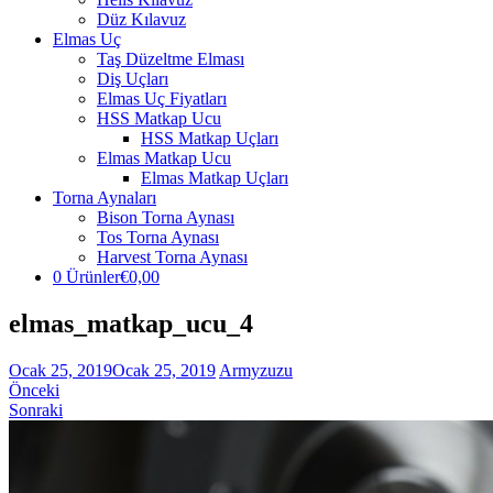
Düz Kılavuz
Elmas Uç
Taş Düzeltme Elması
Diş Uçları
Elmas Uç Fiyatları
HSS Matkap Ucu
HSS Matkap Uçları
Elmas Matkap Ucu
Elmas Matkap Uçları
Torna Aynaları
Bison Torna Aynası
Tos Torna Aynası
Harvest Torna Aynası
0 Ürünler
€0,00
elmas_matkap_ucu_4
Ocak 25, 2019
Ocak 25, 2019
Armyzuzu
Önceki
Sonraki