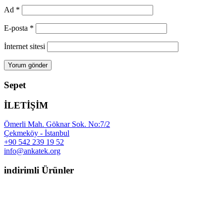
Ad
*
E-posta
*
İnternet sitesi
Sepet
İLETİŞİM
Ömerli Mah. Göknar Sok. No:7/2
Çekmeköy - İstanbul
+90 542 239 19 52
info@ankatek.org
indirimli Ürünler