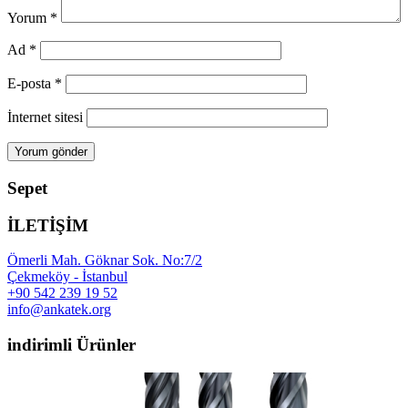
Yorum
*
Ad
*
E-posta
*
İnternet sitesi
Sepet
İLETİŞİM
Ömerli Mah. Göknar Sok. No:7/2
Çekmeköy - İstanbul
+90 542 239 19 52
info@ankatek.org
indirimli Ürünler