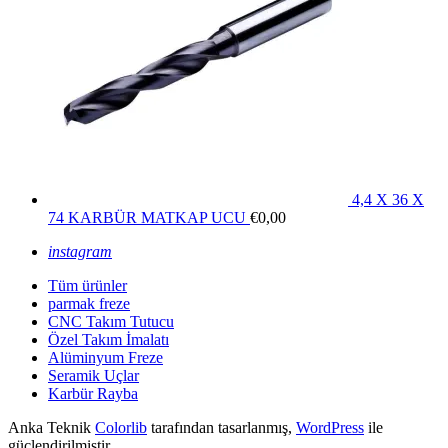
4,4 X 36 X
74 KARBÜR MATKAP UCU
€
0,00
instagram
Tüm ürünler
parmak freze
CNC Takım Tutucu
Özel Takım İmalatı
Alüminyum Freze
Seramik Uçlar
Karbür Rayba
Anka Teknik
Colorlib
tarafından tasarlanmış,
WordPress
ile
güçlendirilmiştir.