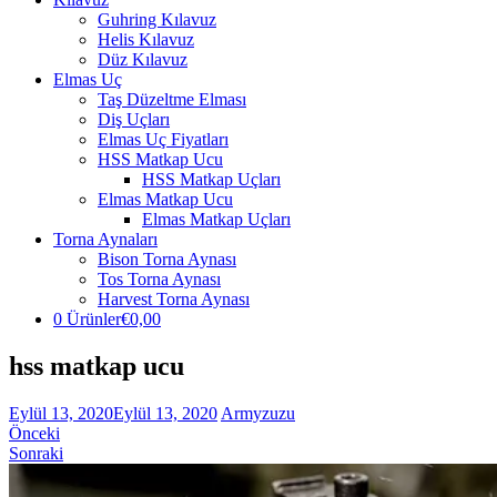
Guhring Kılavuz
Helis Kılavuz
Düz Kılavuz
Elmas Uç
Taş Düzeltme Elması
Diş Uçları
Elmas Uç Fiyatları
HSS Matkap Ucu
HSS Matkap Uçları
Elmas Matkap Ucu
Elmas Matkap Uçları
Torna Aynaları
Bison Torna Aynası
Tos Torna Aynası
Harvest Torna Aynası
0 Ürünler
€0,00
hss matkap ucu
Eylül 13, 2020
Eylül 13, 2020
Armyzuzu
Önceki
Sonraki