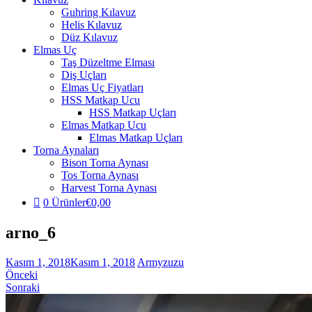
Guhring Kılavuz
Helis Kılavuz
Düz Kılavuz
Elmas Uç
Taş Düzeltme Elması
Diş Uçları
Elmas Uç Fiyatları
HSS Matkap Ucu
HSS Matkap Uçları
Elmas Matkap Ucu
Elmas Matkap Uçları
Torna Aynaları
Bison Torna Aynası
Tos Torna Aynası
Harvest Torna Aynası
0 Ürünler
€0,00
arno_6
Kasım 1, 2018
Kasım 1, 2018
Armyzuzu
Önceki
Sonraki