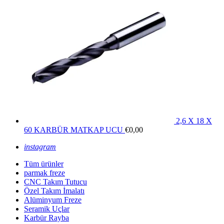
2,6 X 18 X
60 KARBÜR MATKAP UCU
€
0,00
instagram
Tüm ürünler
parmak freze
CNC Takım Tutucu
Özel Takım İmalatı
Alüminyum Freze
Seramik Uçlar
Karbür Rayba