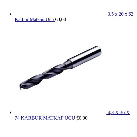
3.5 x 20 x 62
Karbür Matkap Ucu
€
0,00
4,3 X 36 X
74 KARBÜR MATKAP UCU
€
0,00