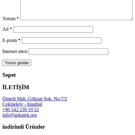
Yorum
*
Ad
*
E-posta
*
İnternet sitesi
Sepet
İLETİŞİM
Ömerli Mah. Göknar Sok. No:7/2
Çekmeköy - İstanbul
+90 542 239 19 52
info@ankatek.org
indirimli Ürünler