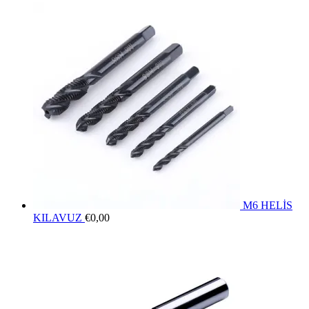
M6 HELİS
KILAVUZ
€
0,00