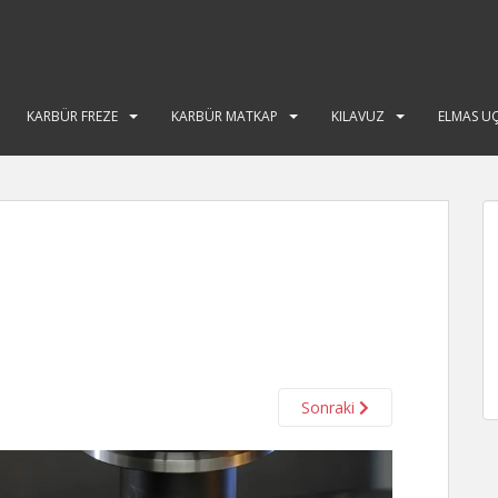
KARBÜR FREZE
KARBÜR MATKAP
KILAVUZ
ELMAS U
Sonraki