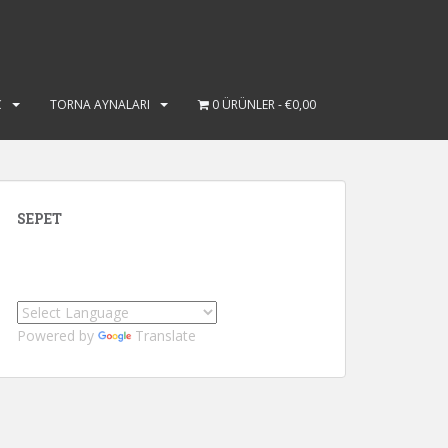
Ç
TORNA AYNALARI
0 ÜRÜNLER
€0,00
SEPET
Powered by
Translate