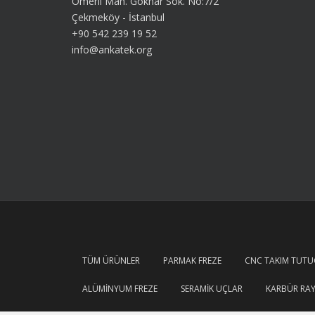
Ömerli Mah. Göknar Sok. No:7/2
Çekmeköy - İstanbul
+90 542 239 19 52
info@ankatek.org
TÜM ÜRÜNLER
PARMAK FREZE
CNC TAKIM TUT
ALÜMINYUM FREZE
SERAMIK UÇLAR
KARBÜR RA