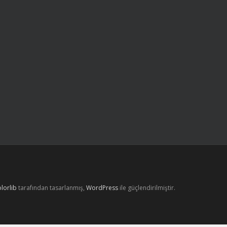
lorlib
tarafından tasarlanmış,
WordPress
ile güçlendirilmiştir.