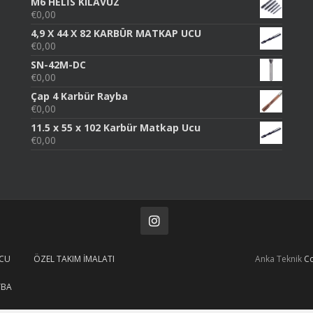
M6 HELİS KILAVUZ
€
0,00
4,9 X 44 X 82 KARBÜR MATKAP UCU
€
0,00
SN-42M-DC
€
0,00
Çap 4 Karbür Rayba
€
0,00
11.5 x 55 x 102 Karbür Matkap Ucu
€
0,00
UCU
ÖZEL TAKIM İMALATI
Anka Teknik
Co
YBA