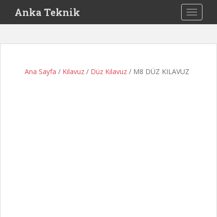
S
Anka Teknik
TOGGLE
k
i
p
t
o
Ana Sayfa
/
Kılavuz
/
Düz Kılavuz
/ M8 DÜZ KILAVUZ
m
a
i
n
c
o
n
t
e
n
t