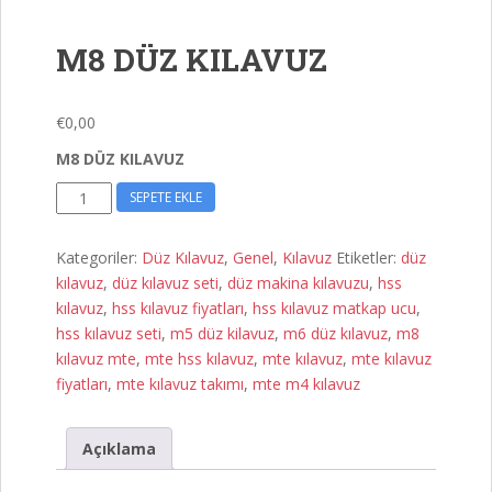
M8 DÜZ KILAVUZ
€
0,00
M8 DÜZ KILAVUZ
M8
SEPETE EKLE
DÜZ
KILAVUZ
Kategoriler:
Düz Kılavuz
,
Genel
,
Kılavuz
Etiketler:
düz
adet
kılavuz
,
düz kılavuz seti
,
düz makina kılavuzu
,
hss
kılavuz
,
hss kılavuz fiyatları
,
hss kılavuz matkap ucu
,
hss kılavuz seti
,
m5 düz kilavuz
,
m6 düz kılavuz
,
m8
kılavuz mte
,
mte hss kılavuz
,
mte kılavuz
,
mte kılavuz
fiyatları
,
mte kılavuz takımı
,
mte m4 kılavuz
Açıklama