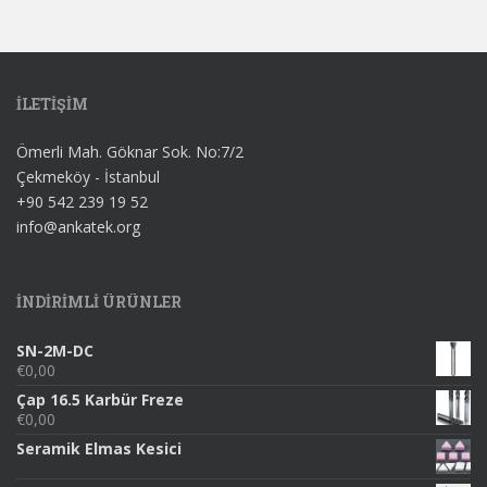
İLETİŞİM
Ömerli Mah. Göknar Sok. No:7/2
Çekmeköy - İstanbul
+90 542 239 19 52
info@ankatek.org
INDIRIMLI ÜRÜNLER
SN-2M-DC
€
0,00
Çap 16.5 Karbür Freze
€
0,00
Seramik Elmas Kesici