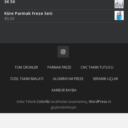
SK 50
Küre Parmak Freze Seti
€
0,00
TÜM ÜRÜNLER
PARMAK FREZE
CNC TAKIM TUTUCU
ÖZEL TAKIM İMALATI
ALÜMINYUM FREZE
SERAMIK UÇLAR
KARBÜR RAYBA
Anka Teknik
Colorlib
tarafından tasarlanmış,
WordPress
ile
güçlendirilmiştir.