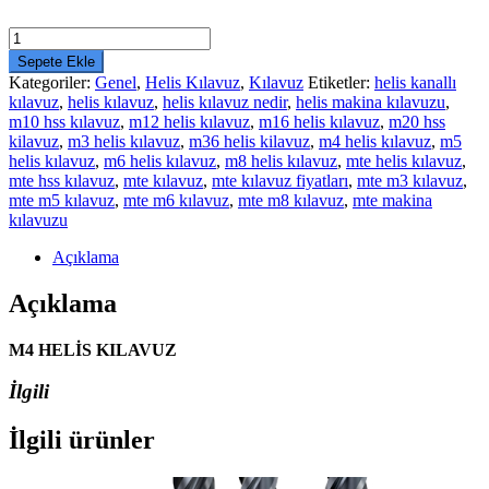
M4
HELİS
Sepete Ekle
KILAVUZ
Kategoriler:
Genel
,
Helis Kılavuz
,
Kılavuz
Etiketler:
helis kanallı
adet
kılavuz
,
helis kılavuz
,
helis kılavuz nedir
,
helis makina kılavuzu
,
m10 hss kılavuz
,
m12 helis kılavuz
,
m16 helis kılavuz
,
m20 hss
kilavuz
,
m3 helis kılavuz
,
m36 helis kilavuz
,
m4 helis kılavuz
,
m5
helis kılavuz
,
m6 helis kılavuz
,
m8 helis kılavuz
,
mte helis kılavuz
,
mte hss kılavuz
,
mte kılavuz
,
mte kılavuz fiyatları
,
mte m3 kılavuz
,
mte m5 kılavuz
,
mte m6 kılavuz
,
mte m8 kılavuz
,
mte makina
kılavuzu
Açıklama
Açıklama
M4 HELİS KILAVUZ
İlgili
İlgili ürünler