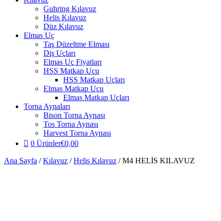
Guhring Kılavuz
Helis Kılavuz
Düz Kılavuz
Elmas Uç
Taş Düzeltme Elması
Diş Uçları
Elmas Uç Fiyatları
HSS Matkap Ucu
HSS Matkap Uçları
Elmas Matkap Ucu
Elmas Matkap Uçları
Torna Aynaları
Bison Torna Aynası
Tos Torna Aynası
Harvest Torna Aynası
0 Ürünler
€0,00
Ana Sayfa
/
Kılavuz
/
Helis Kılavuz
/ M4 HELİS KILAVUZ