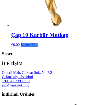
Çap 10 Karbür Matkap
€
0,00
Sepete Ekle
Sepet
İLETİŞİM
Ömerli Mah. Göknar Sok. No:7/2
Çekmeköy - İstanbul
+90 542 239 19 52
info@ankatek.org
indirimli Ürünler