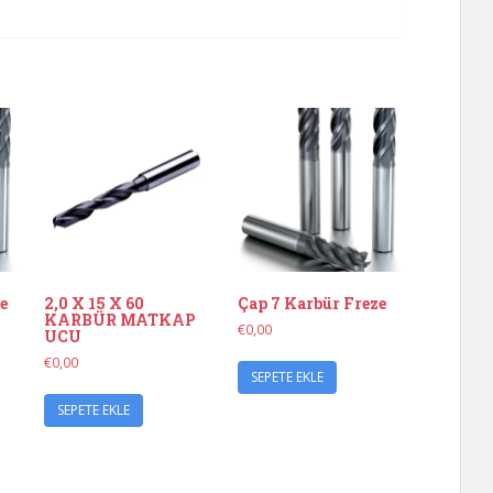
e
2,0 X 15 X 60
Çap 7 Karbür Freze
KARBÜR MATKAP
€
0,00
UCU
€
0,00
SEPETE EKLE
SEPETE EKLE