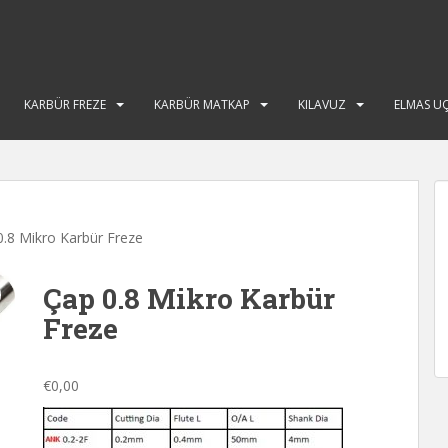
KARBÜR FREZE
KARBÜR MATKAP
KILAVUZ
ELMAS U
0.8 Mikro Karbür Freze
Çap 0.8 Mikro Karbür
Freze
€
0,00