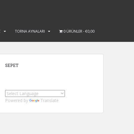
Ç
TORNA AYNALARI
0 ÜRÜNLER
€0,00
SEPET
Powered by
Translate