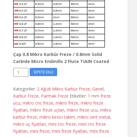
Çap 0.8 Mikro Karbür Freze / 0.8mm Solid
Carbide Micro Endmills 2 Flute TiAIN Coated
Çap
SEPETE EKLE
0.8
Mikro
Kategoriler:
2 Ağızlı Mikro Karbür Freze
,
Genel
,
Karbür
Karbür Freze
,
Parmak Freze
Etiketler:
1 mm freze
Freze
ucu
,
mikro cnc freze
,
mikro freze
,
mikro freze
adet
fiyatları
,
mikro freze uçları
,
mikro freze ucu
,
mikro
karbür freze
,
mikro kesici takım
,
mikro sert metal
,
mikro uç fiyatları
,
mini cnc freze
,
mini cnc freze
fiyatları
,
mini freze
,
mini freze fiyatları
,
mini freze