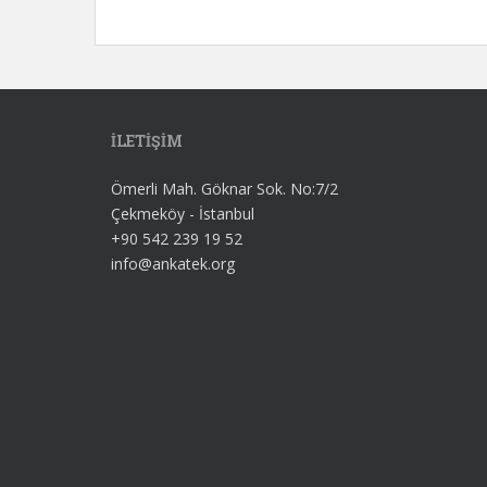
İLETİŞİM
Ömerli Mah. Göknar Sok. No:7/2
Çekmeköy - İstanbul
+90 542 239 19 52
info@ankatek.org