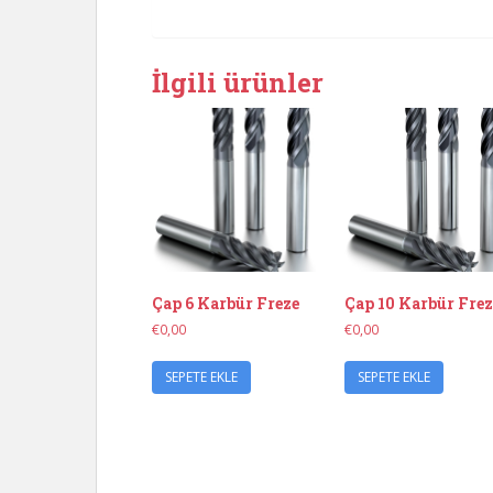
İlgili ürünler
Çap 6 Karbür Freze
Çap 10 Karbür Frez
€
0,00
€
0,00
SEPETE EKLE
SEPETE EKLE