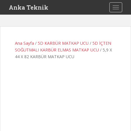
S
Anka Teknik
TOGGLE
k
i
p
t
o
Ana Sayfa
/
5D KARBÜR MATKAP UCU
/
5D İÇTEN
m
SOĞUTMALI KARBÜR ELMAS MATKAP UCU
/ 5,9 X
a
44 X 82 KARBÜR MATKAP UCU
i
n
c
o
n
t
e
n
t