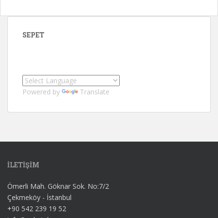
SEPET
Powered by
Translate
İLETİŞİM
Ömerli Mah. Göknar Sok. No:7/2
Çekmeköy - İstanbul
+90 542 239 19 52