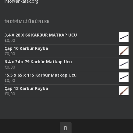
info@ankatek.org
INDIRIMLI ÜRÜNLER
3,4 X 28 X 66 KARBÜR MATKAP UCU
€
0,00
Çap 10 Karbür Rayba
€
0,00
6.4 x 34 x 79 Karbür Matkap Ucu
€
0,00
15.5 x 65 x 115 Karbür Matkap Ucu
€
0,00
Çap 12 Karbür Rayba
€
0,00