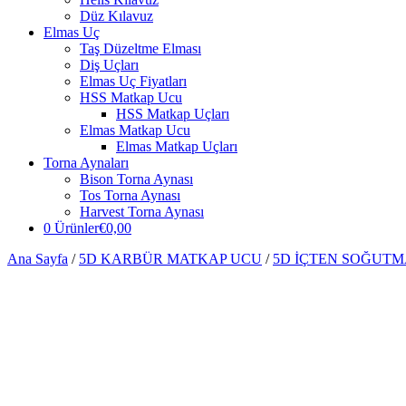
Düz Kılavuz
Elmas Uç
Taş Düzeltme Elması
Diş Uçları
Elmas Uç Fiyatları
HSS Matkap Ucu
HSS Matkap Uçları
Elmas Matkap Ucu
Elmas Matkap Uçları
Torna Aynaları
Bison Torna Aynası
Tos Torna Aynası
Harvest Torna Aynası
0 Ürünler
€0,00
Ana Sayfa
/
5D KARBÜR MATKAP UCU
/
5D İÇTEN SOĞUT