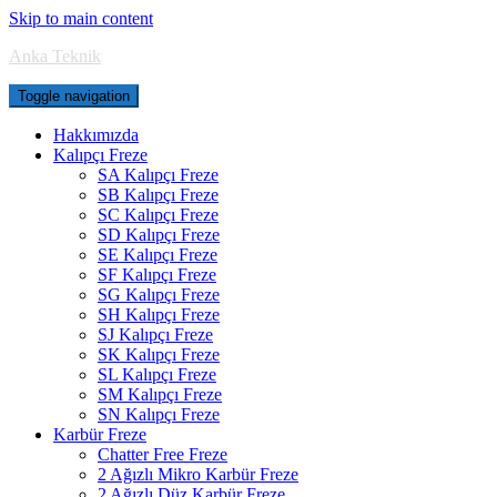
Skip to main content
Anka Teknik
Toggle navigation
Hakkımızda
Kalıpçı Freze
SA Kalıpçı Freze
SB Kalıpçı Freze
SC Kalıpçı Freze
SD Kalıpçı Freze
SE Kalıpçı Freze
SF Kalıpçı Freze
SG Kalıpçı Freze
SH Kalıpçı Freze
SJ Kalıpçı Freze
SK Kalıpçı Freze
SL Kalıpçı Freze
SM Kalıpçı Freze
SN Kalıpçı Freze
Karbür Freze
Chatter Free Freze
2 Ağızlı Mikro Karbür Freze
2 Ağızlı Düz Karbür Freze