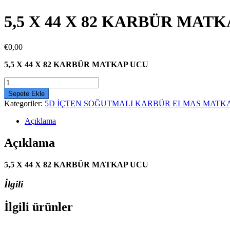
5,5 X 44 X 82 KARBÜR MAT
€
0,00
5,5 X 44 X 82 KARBÜR MATKAP UCU
5,5
X
Sepete Ekle
44
Kategoriler:
5D İÇTEN SOĞUTMALI KARBÜR ELMAS MATK
X
82
Açıklama
KARBÜR
MATKAP
Açıklama
UCU
adet
5,5 X 44 X 82 KARBÜR MATKAP UCU
İlgili
İlgili ürünler