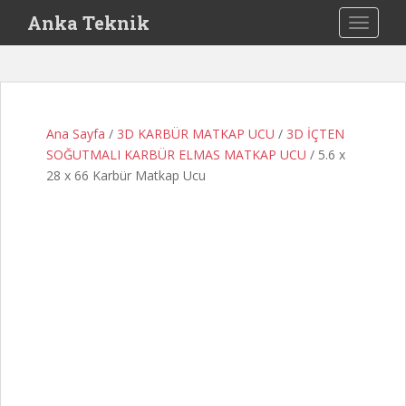
S
Anka Teknik
TOGGLE
k
i
p
t
o
Ana Sayfa
/
3D KARBÜR MATKAP UCU
/
3D İÇTEN
m
SOĞUTMALI KARBÜR ELMAS MATKAP UCU
/ 5.6 x
a
28 x 66 Karbür Matkap Ucu
i
n
c
o
n
t
e
n
t