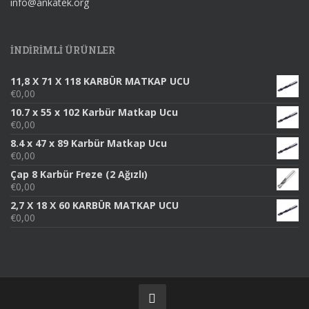
info@ankatek.org
INDIRIMLI ÜRÜNLER
11,8 X 71 X 118 KARBÜR MATKAP UCU
€
0,00
10.7 x 55 x 102 Karbür Matkap Ucu
€
0,00
8.4 x 47 x 89 Karbür Matkap Ucu
€
0,00
Çap 8 Karbür Freze (2 Ağızlı)
€
0,00
2,7 X 18 X 60 KARBÜR MATKAP UCU
€
0,00