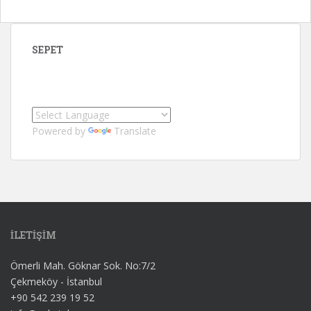
SEPET
Powered by
Translate
İLETİŞİM
Ömerli Mah. Göknar Sok. No:7/2
Çekmeköy - İstanbul
+90 542 239 19 52