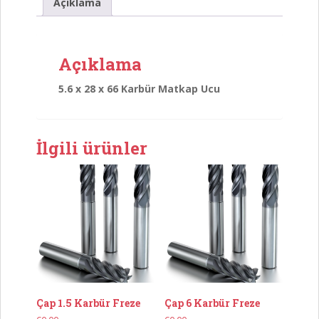
Matkap
Açıklama
Ucu
adet
Açıklama
5.6 x 28 x 66 Karbür Matkap Ucu
İlgili ürünler
Çap 1.5 Karbür Freze
Çap 6 Karbür Freze