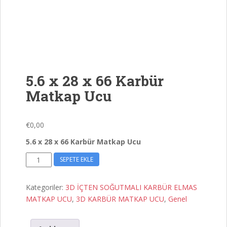
5.6 x 28 x 66 Karbür
Matkap Ucu
€
0,00
5.6 x 28 x 66 Karbür Matkap Ucu
5.6
SEPETE EKLE
x
28
Kategoriler:
3D İÇTEN SOĞUTMALI KARBÜR ELMAS
x
MATKAP UCU
,
3D KARBÜR MATKAP UCU
,
Genel
66
Karbür