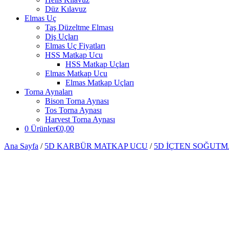
Düz Kılavuz
Elmas Uç
Taş Düzeltme Elması
Diş Uçları
Elmas Uç Fiyatları
HSS Matkap Ucu
HSS Matkap Uçları
Elmas Matkap Ucu
Elmas Matkap Uçları
Torna Aynaları
Bison Torna Aynası
Tos Torna Aynası
Harvest Torna Aynası
0 Ürünler
€0,00
Ana Sayfa
/
5D KARBÜR MATKAP UCU
/
5D İÇTEN SOĞUT