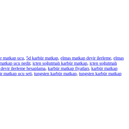
r matkap ucu
,
5d karbür matkap
,
elmas matkap devir ilerleme
,
elmas
matkap ucu nedir
,
içten soğutmalı karbür matkap
,
içten soğutmalı
devir ilerleme hesaplama
,
karbür matkap fiyatları
,
karbür matkap
r matkap ucu seti
,
tungsten karbür matkap
,
tungsten karbür matkap