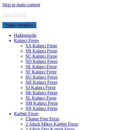
Skip to main content
Anka Teknik
Toggle navigation
Hakkımızda
Kalıpçı Freze
SA Kalıpçı Freze
SB Kalıpçı Freze
SC Kalıpçı Freze
SD Kalıpçı Freze
SE Kalıpçı Freze
SF Kalıpçı Freze
SG Kalıpçı Freze
SH Kalıpçı Freze
SJ Kalıpçı Freze
SK Kalıpçı Freze
SL Kalıpçı Freze
SM Kalıpçı Freze
SN Kalıpçı Freze
Karbür Freze
Chatter Free Freze
2 Ağızlı Mikro Karbür Freze
2 Ağızlı Düz Karbür Freze