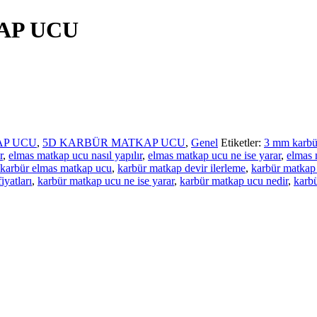
KAP UCU
AP UCU
,
5D KARBÜR MATKAP UCU
,
Genel
Etiketler:
3 mm karbü
r
,
elmas matkap ucu nasıl yapılır
,
elmas matkap ucu ne ise yarar
,
elmas 
karbür elmas matkap ucu
,
karbür matkap devir ilerleme
,
karbür matkap 
iyatları
,
karbür matkap ucu ne ise yarar
,
karbür matkap ucu nedir
,
karbü