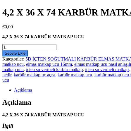
4,2 X 36 X 74 KARBÜR MAT
€
0,00
4,2 X 36 X 74 KARBÜR MATKAP UCU
4,2
X
Sepete Ekle
36
Kategoriler:
5D İÇTEN SOĞUTMALI KARBÜR ELMAS MATK
X
matkap ucu
,
elmas matkap ucu 16mm
,
elmas matkap ucu nasıl anlaşılı
74
matkap ucu
,
içten su vermeli karbür matkap
,
içten su vermeli matkap
,
KARBÜR
nedir
,
karbür matkap uç açısı
,
karbür matkap ucu
,
karbür matkap ucu f
MATKAP
ucu
UCU
adet
Açıklama
Açıklama
4,2 X 36 X 74 KARBÜR MATKAP UCU
İlgili