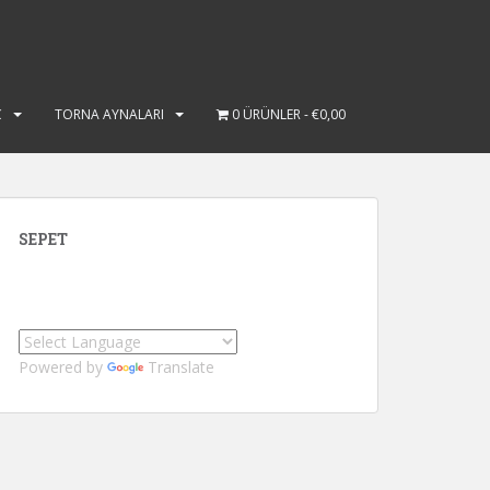
Ç
TORNA AYNALARI
0 ÜRÜNLER
€0,00
SEPET
Powered by
Translate