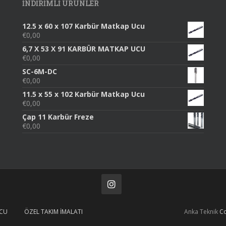
INDIRIMLI ÜRÜNLER
12.5 x 60 x 107 Karbür Matkap Ucu
€
0,00
6,7 X 53 X 91 KARBÜR MATKAP UCU
€
0,00
SC-6M-DC
€
0,00
11.5 x 55 x 102 Karbür Matkap Ucu
€
0,00
Çap 11 Karbür Freze
€
0,00
UCU
ÖZEL TAKIM İMALATI
Anka Teknik
Co