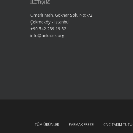
İLETİŞİM
Ömerli Mah. Göknar Sok. No:7/2
Çekmeköy - İstanbul
+90 542 239 19 52
info@ankatek.org
TÜM ÜRÜNLER
PARMAK FREZE
CNC TAKIM TUT