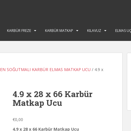
KARBÜR FREZE
KARBÜR MATKAP
KILAVUZ
ELMAS U
TEN SOĞUTMALI KARBÜR ELMAS MATKAP UCU
/ 4.9 x
4.9 x 28 x 66 Karbür
Matkap Ucu
€
0,00
4.9 x 28 x 66 Karbür Matkap Ucu