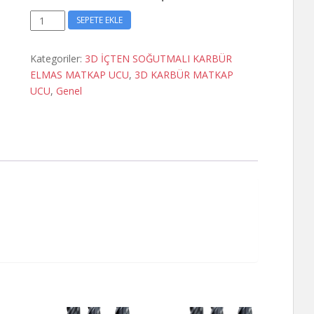
4.9
SEPETE EKLE
x
28
Kategoriler:
3D İÇTEN SOĞUTMALI KARBÜR
x
ELMAS MATKAP UCU
,
3D KARBÜR MATKAP
66
UCU
,
Genel
Karbür
Matkap
Ucu
adet