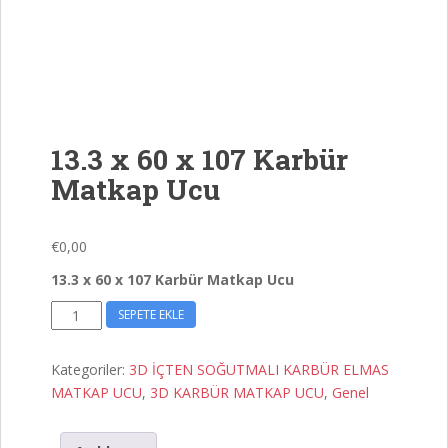
13.3 x 60 x 107 Karbür
Matkap Ucu
€
0,00
13.3 x 60 x 107 Karbür Matkap Ucu
13.3
SEPETE EKLE
x
60
Kategoriler:
3D İÇTEN SOĞUTMALI KARBÜR ELMAS
x
MATKAP UCU
,
3D KARBÜR MATKAP UCU
,
Genel
107
Karbür