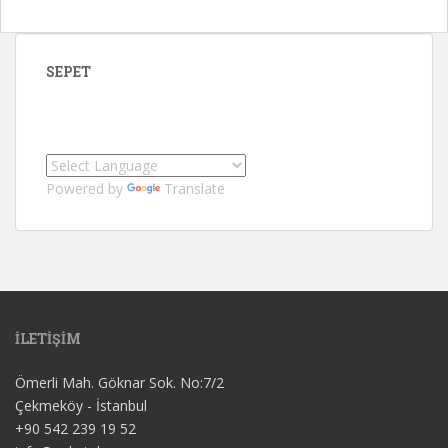
SEPET
Powered by
Translate
İLETİŞİM
Ömerli Mah. Göknar Sok. No:7/2
Çekmeköy - İstanbul
+90 542 239 19 52