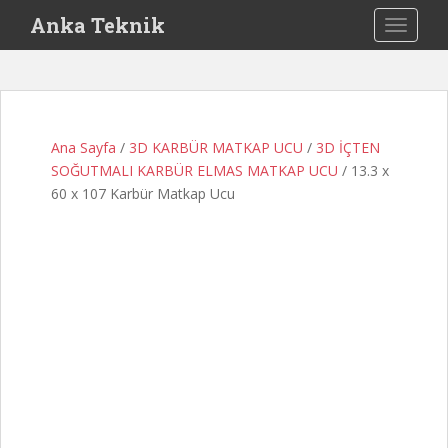
S
Anka Teknik
TOGGLE
k
i
p
t
o
Ana Sayfa
/
3D KARBÜR MATKAP UCU
/
3D İÇTEN
m
SOĞUTMALI KARBÜR ELMAS MATKAP UCU
/ 13.3 x
a
60 x 107 Karbür Matkap Ucu
i
n
c
o
n
t
e
n
t