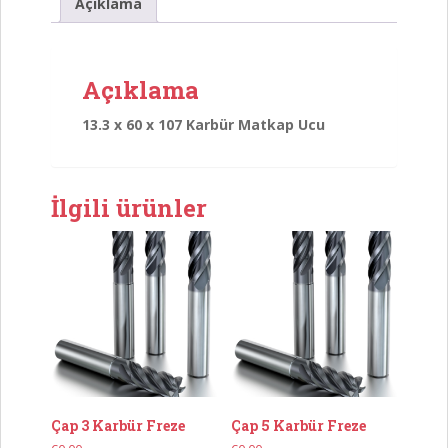
Matkap
Açıklama
Ucu
adet
Açıklama
13.3 x 60 x 107 Karbür Matkap Ucu
İlgili ürünler
Çap 3 Karbür Freze
Çap 5 Karbür Freze