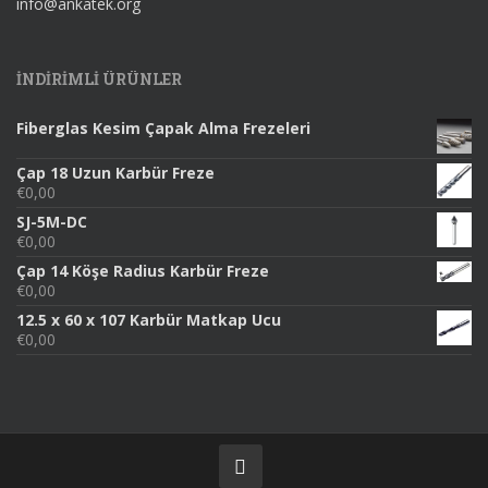
info@ankatek.org
INDIRIMLI ÜRÜNLER
Fiberglas Kesim Çapak Alma Frezeleri
Çap 18 Uzun Karbür Freze
€
0,00
SJ-5M-DC
€
0,00
Çap 14 Köşe Radius Karbür Freze
€
0,00
12.5 x 60 x 107 Karbür Matkap Ucu
€
0,00