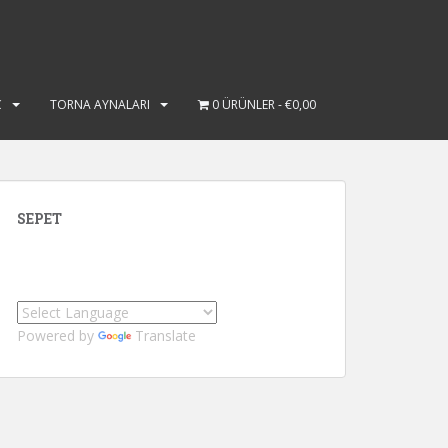
Ç
TORNA AYNALARI
0 ÜRÜNLER
€0,00
SEPET
Powered by
Translate