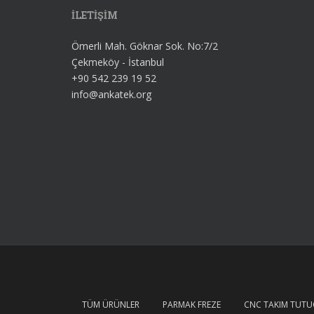
İLETİŞİM
Ömerli Mah. Göknar Sok. No:7/2
Çekmeköy - İstanbul
+90 542 239 19 52
info@ankatek.org
TÜM ÜRÜNLER
PARMAK FREZE
CNC TAKIM TUT