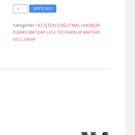
10,6
SEPETE EKLE
X
71
Kategoriler:
5D İÇTEN SOĞUTMALI KARBÜR
X
ELMAS MATKAP UCU
,
5D KARBÜR MATKAP
118
UCU
,
Genel
KARBÜR
MATKAP
UCU
adet