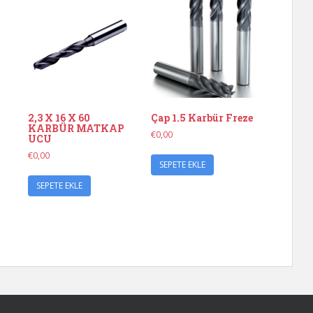
2,3 X 16 X 60
Çap 1.5 Karbür Freze
KARBÜR MATKAP
€
0,00
UCU
€
0,00
SEPETE EKLE
SEPETE EKLE