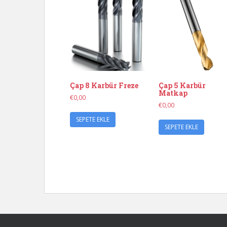
Çap 8 Karbür Freze
Çap 5 Karbür
Matkap
€
0,00
€
0,00
SEPETE EKLE
SEPETE EKLE